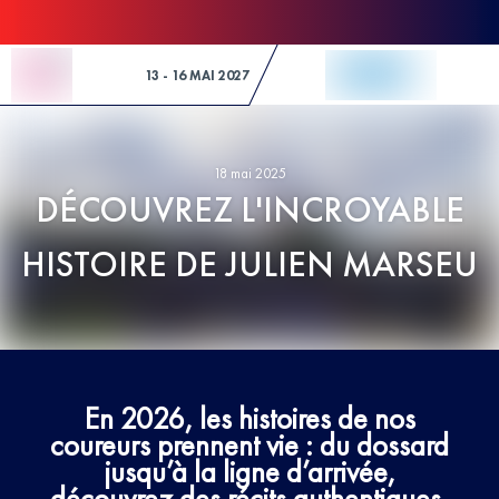
Skip to Content
13 - 16 MAI 2027
18 mai 2025
DÉCOUVREZ L'INCROYABLE
HISTOIRE DE JULIEN MARSEU
En 2026, les histoires de nos
coureurs prennent vie : du dossard
jusqu’à la ligne d’arrivée,
découvrez des récits authentiques,