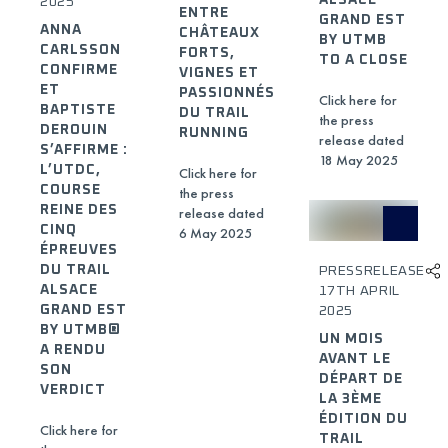
2025
ENTRE
GRAND EST
ANNA
CHÂTEAUX
BY UTMB
CARLSSON
FORTS,
TO A CLOSE
CONFIRME
VIGNES ET
ET
PASSIONNÉS
Click here for
BAPTISTE
DU TRAIL
the press
DEROUIN
RUNNING
release dated
S’AFFIRME :
18 May 2025
L’UTDC,
Click here for
COURSE
the press
REINE DES
release dated
CINQ
6 May 2025
ÉPREUVES
DU TRAIL
PRESSRELEASE
ALSACE
17TH APRIL
GRAND EST
2025
BY UTMB®
UN MOIS
A RENDU
AVANT LE
SON
DÉPART DE
VERDICT
LA 3ÈME
ÉDITION DU
Click here for
TRAIL