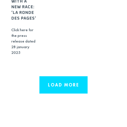
WITH A
NEW RACE:
‘LA RONDE
DES PAGES’
Click here for
the press
release dated
28 january
2025
LOAD MORE