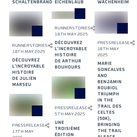
SCHALTENBRAND
EICHENLAUB
WACHENHEIM
RUNNERSTORIES
18TH MAY 2025
PRESSRELEASE
DÉCOUVREZ
RUNNERSTORIES
18TH MAY
L'INCROYABLE
18TH MAY 2025
2025
HISTOIRE
DÉCOUVREZ
DE ARTHUR
MARIE
L'INCROYABLE
BOUHOURS
GONCALVES
HISTOIRE
AND
DE JULIEN
BENJAMIN
MARSEU
ROUBIOL
TRIUMPH
IN THE
TRAIL DES
PRESSRELEASE
CELTES
5TH MAY 2025
(50K),
UNE
BRINGING
PRESSRELEASE
TROISIÈME
THE TRAIL
17TH MAY
ÉDITION
ALSACE