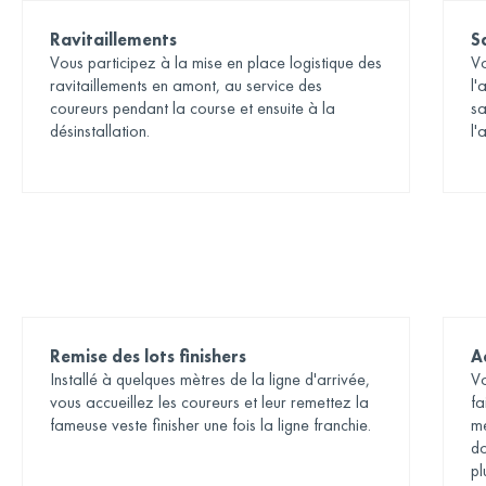
Ravitaillements
S
Vous participez à la mise en place logistique des
Vo
ravitaillements en amont, au service des
l'
coureurs pendant la course et ensuite à la
sa
désinstallation.
l'
Remise des lots finishers
A
Installé à quelques mètres de la ligne d'arrivée,
Vo
vous accueillez les coureurs et leur remettez la
fa
fameuse veste finisher une fois la ligne franchie.
mé
d
pl