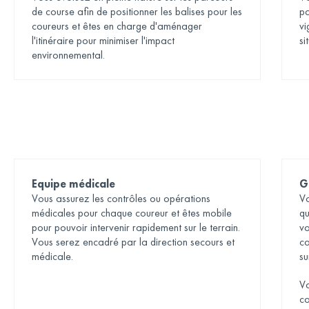
de course afin de positionner les balises pour les
pa
coureurs et êtes en charge d'aménager
vi
l'itinéraire pour minimiser l'impact
si
environnemental.
Equipe médicale
G
Vous assurez les contrôles ou opérations
Vo
médicales pour chaque coureur et êtes mobile
qu
pour pouvoir intervenir rapidement sur le terrain.
vo
Vous serez encadré par la direction secours et
co
médicale.
su
Vo
co