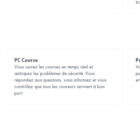
tr
PC Course
P
Vous suivez les courses en temps réel et
Vo
anticipez les problèmes de sécurité. Vous
pu
répondez aux questions, vous informez et vous
et
contrôlez que tous les coureurs arrivent à bon
port.