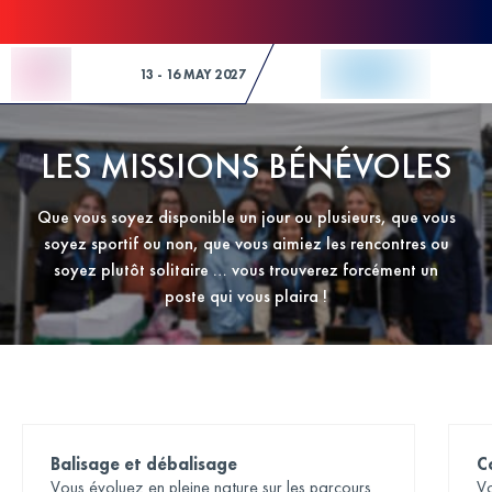
Skip to Content
13 - 16 MAY 2027
LES MISSIONS BÉNÉVOLES
Que vous soyez disponible un jour ou plusieurs, que vous
soyez sportif ou non, que vous aimiez les rencontres ou
soyez plutôt solitaire … vous trouverez forcément un
poste qui vous plaira !
Balisage et débalisage
C
Vous évoluez en pleine nature sur les parcours
Vo