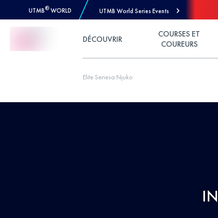
®
UTMB
WORLD
UTMB World Series Events
Skip to Content
COURSES ET
DÉCOUVRIR
COUREURS
Elite Seriesa Njuko
I