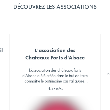
DÉCOUVREZ LES ASSOCIATIONS
il
L'association des
Chateaux Forts d'Alsace
L’association des châteaux forts
s
n
d’Alsace a été créée dans le but de faire
d
connaitre le patrimoine castral auprès
du grand public.
Plus d'infos
rk