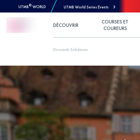
®
UTMB
WORLD
UTMB World Series Events
Skip to Content
COURSES ET
DÉCOUVRIR
COUREURS
Dossards Solidaires