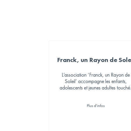
Franck, un Rayon de Sole
L’association ‘Franck, un Rayon de
Soleil’ accompagne les enfants,
adolescents et jeunes adultes touché
par un cancer et suivis à Strasbourg.
Grâce aux dossards solidaires, elle
Plus d'infos
organisera une journée à Europa-Pa
pour les patients et leur famille !