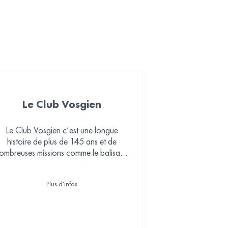
Le Club Vosgien
Le Club Vosgien c’est une longue
histoire de plus de 145 ans et de
ombreuses missions comme le balisage
es sentiers et la protection de la nature
que nous invitons à découvrir.
Plus d'infos