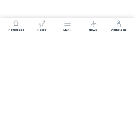
Homepage
Races
News
Anmelden
Menü
SICH UNS ANSCHLIESSEN
FAQ