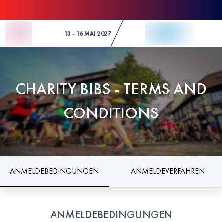
Skip to Content
13 - 16 MAI 2027
CHARITY BIBS - TERMS AND
CONDITIONS
ANMELDEBEDINGUNGEN
ANMELDEVERFAHREN
ANMELDEBEDINGUNGEN